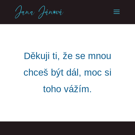
Děkuji ti, že se mnou
chceš být dál, moc si
toho vážím.