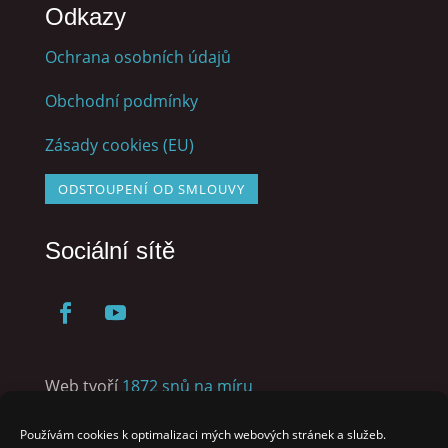
Odkazy
Ochrana osobních údajů
Obchodní podmínky
Zásady cookies (EU)
ODSTOUPENÍ OD SMLOUVY
Sociální sítě
Web tvoří
1872 snů na míru
Human Design Jednohubky newsletter
Používám cookies k optimalizaci mých webových stránek a služeb.